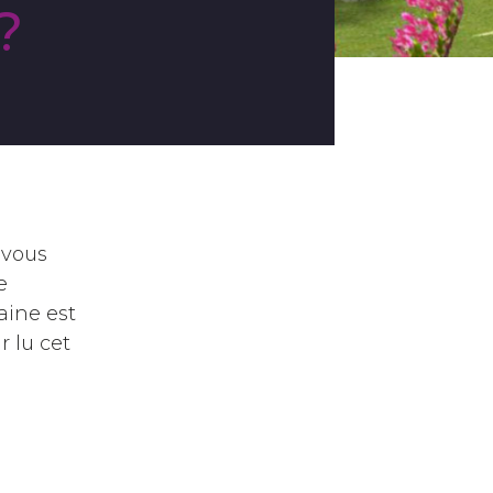
?
 vous
e
aine est
 lu cet