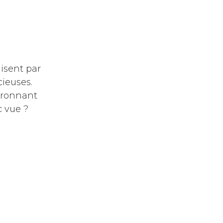
isent par
cieuses.
vironnant
c vue ?