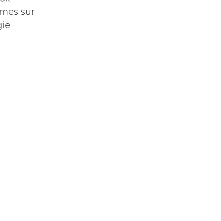
omes sur
gie