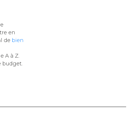
re
tre en
al de
bien
 A à Z.
e budget.