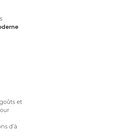
s
derne
 goûts et
pour
ons d’à