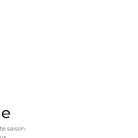
me
te saison.
aux