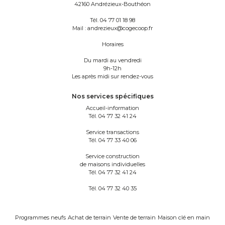
42160 Andrézieux-Bouthéon
Tél.
04 77 01 18 98
Mail :
andrezieux@cogecoop.fr
Horaires
Du mardi au vendredi
9h-12h
Les après midi sur rendez-vous
Nos services spécifiques
Accueil-information
Tél.
04 77 32 41 24
Service transactions
Tél.
04 77 33 40 06
Service construction
de maisons individuelles
Tél.
04 77 32 41 24
Tél.
04 77 32 40 35
Programmes neufs
Achat de terrain
Vente de terrain
Maison clé en main