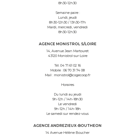
8h30-12h30
Semaine paire :
Lundi, jeudi
8h30-12h30 / 13h30-17h
Mardi, mercredi, vendredi
8h30-12h30
AGENCE MONISTROL S/LOIRE
14, Avenue Jean Martouret
43120 Monistrol-sur-Loire
Tél.
04 71 61 02 16
Mobile :
06 70 31 74 08
Mail :
monistrol@cogecoop.fr
Horaires
Du lundi au jeudi
9h-12h / 14h-18h30
Le vendredi
9h-12h / 14h-18h
Le samedi sur rendez-vous
AGENCE ANDREZIEUX-BOUTHEON
14 Avenue Hélène Boucher