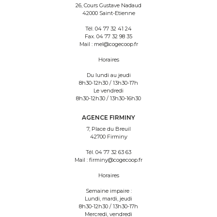
26, Cours Gustave Nadaud
42000 Saint-Etienne
Tél.
04 77 32 41 24
Fax.
04 77 32 98 35
Mail :
mel@cogecoop.fr
Horaires
Du lundi au jeudi
8h30-12h30 / 13h30-17h
Le vendredi
8h30-12h30 / 13h30-16h30
AGENCE FIRMINY
7, Place du Breuil
42700 Firminy
Tél.
04 77 32 63 63
Mail :
firminy@cogecoop.fr
Horaires
Semaine impaire :
Lundi, mardi, jeudi
8h30-12h30 / 13h30-17h
Mercredi, vendredi