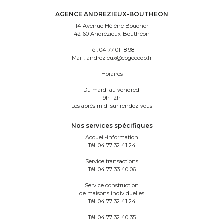
AGENCE ANDREZIEUX-BOUTHEON
14 Avenue Hélène Boucher
42160 Andrézieux-Bouthéon
Tél.
04 77 01 18 98
Mail :
andrezieux@cogecoop.fr
Horaires
Du mardi au vendredi
9h-12h
Les après midi sur rendez-vous
Nos services spécifiques
Accueil-information
Tél.
04 77 32 41 24
Service transactions
Tél.
04 77 33 40 06
Service construction
de maisons individuelles
Tél.
04 77 32 41 24
Tél.
04 77 32 40 35