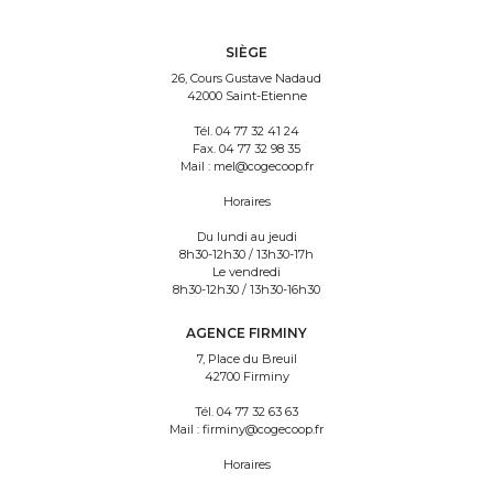
SIÈGE
26, Cours Gustave Nadaud
42000 Saint-Etienne
Tél.
04 77 32 41 24
Fax.
04 77 32 98 35
Mail :
mel@cogecoop.fr
Horaires
Du lundi au jeudi
8h30-12h30 / 13h30-17h
Le vendredi
8h30-12h30 / 13h30-16h30
AGENCE FIRMINY
7, Place du Breuil
42700 Firminy
Tél.
04 77 32 63 63
Mail :
firminy@cogecoop.fr
Horaires