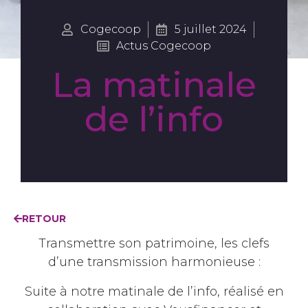
Cogecoop
5 juillet 2024
Actus Cogecoop
La matinale
de l’info
RETOUR
Transmettre son patrimoine, les clefs
d’une transmission harmonieuse :
Suite à notre matinale de l’info, réalisé en