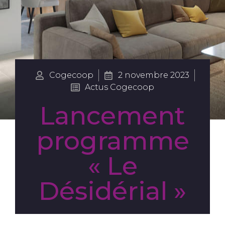
Cogecoop
2 novembre 2023
Actus Cogecoop
Lancement
programme
« Le
Désidérial »